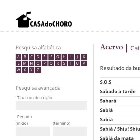
Acervo
Cat
Pesquisa alfabética
A
B
C
D
E
F
G
H
I
J
K
L
M
N
O
P
Q
R
S
T
U
V
Resultado da bu
W
X
Y
Z
S.O.S
Pesquisa avançada
Sábado à tarde
Título ou descrição
Sabará
Sabiá
Período
Sabiá
(início)
(término)
Sabiá / Shiu! Shiu
Sabiá da mata