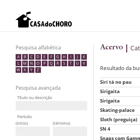
Acervo
Cat
Pesquisa alfabética
A
B
C
D
E
F
G
H
I
J
K
L
M
N
O
P
Q
R
S
T
U
V
Resultado da bu
W
X
Y
Z
Sirí tá no pau
Pesquisa avançada
Sirigaita
Título ou descrição
Sirigaita
Skating-palace
Período
Sloth (preguiça)
(início)
(término)
SN 4
Snaps com Gamm