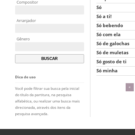
Compositor
Só
Só a ti!
Arranjador
Só bebendo
Só com ela
Gênero
Só de galochas
Só de muletas
Só gosto de ti
Só minha
Dica de uso
«
Você pode filtrar sua busca pela inicial
do título da partitura, na pesquisa
alfabética, ou realizar uma busca mais
direcionada, através dos itens da
pesquisa avançada.