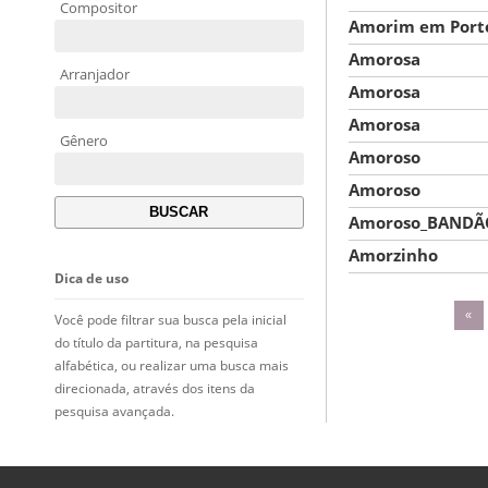
Compositor
Amorim em Porto
Amorosa
Arranjador
Amorosa
Amorosa
Gênero
Amoroso
Amoroso
Amoroso_BANDÃ
Amorzinho
Dica de uso
«
Você pode filtrar sua busca pela inicial
do título da partitura, na pesquisa
alfabética, ou realizar uma busca mais
direcionada, através dos itens da
pesquisa avançada.