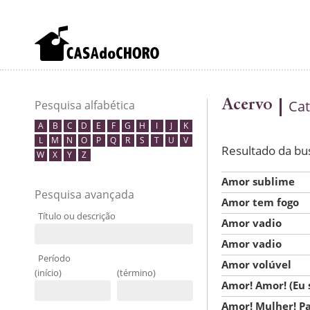
Acervo
Cat
Pesquisa alfabética
A
B
C
D
E
F
G
H
I
J
K
L
M
N
O
P
Q
R
S
T
U
V
Resultado da bu
W
X
Y
Z
Amor sublime
Pesquisa avançada
Amor tem fogo
Título ou descrição
Amor vadio
Amor vadio
Período
Amor volúvel
(início)
(término)
Amor! Amor! (Eu 
Amor! Mulher! Pa