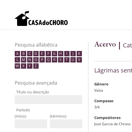
Acervo
Cat
Pesquisa alfabética
A
B
C
D
E
F
G
H
I
J
K
L
M
N
O
P
Q
R
S
T
U
V
W
X
Y
Z
Lágrimas sen
Pesquisa avançada
Gênero
Valsa
Título ou descrição
Compasso
3/4
Período
(início)
(término)
Compositores
José Garcia de Christo