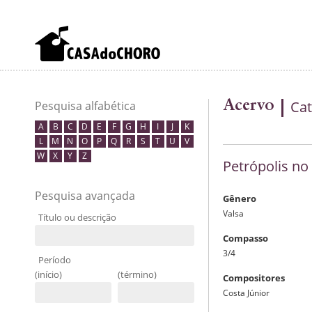
Acervo
Cat
Pesquisa alfabética
A
B
C
D
E
F
G
H
I
J
K
L
M
N
O
P
Q
R
S
T
U
V
W
X
Y
Z
Petrópolis no
Pesquisa avançada
Gênero
Valsa
Título ou descrição
Compasso
3/4
Período
(início)
(término)
Compositores
Costa Júnior