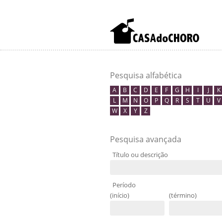
Pesquisa alfabética
A
B
C
D
E
F
G
H
I
J
K
L
M
N
O
P
Q
R
S
T
U
V
W
X
Y
Z
Pesquisa avançada
Título ou descrição
Período
(início)
(término)