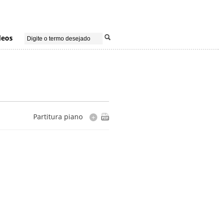
deos
Partitura piano
+
Instrumentação
piano
Cópia
editada