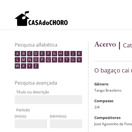
Acervo
Cat
Pesquisa alfabética
A
B
C
D
E
F
G
H
I
J
K
L
M
N
O
P
Q
R
S
T
U
V
W
X
Y
Z
O bagaço cai
Pesquisa avançada
Gênero
Tango Brasileiro
Título ou descrição
Compasso
2/4
Período
(início)
(término)
Compositores
José Agostinho da Fon