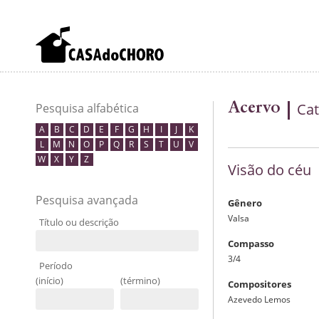
Acervo
Cat
Pesquisa alfabética
A
B
C
D
E
F
G
H
I
J
K
L
M
N
O
P
Q
R
S
T
U
V
W
X
Y
Z
Visão do céu
Pesquisa avançada
Gênero
Valsa
Título ou descrição
Compasso
3/4
Período
(início)
(término)
Compositores
Azevedo Lemos