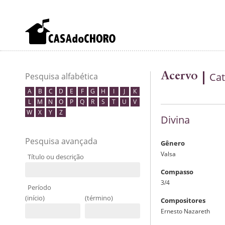
Acervo
Cat
Pesquisa alfabética
A
B
C
D
E
F
G
H
I
J
K
L
M
N
O
P
Q
R
S
T
U
V
W
X
Y
Z
Divina
Pesquisa avançada
Gênero
Valsa
Título ou descrição
Compasso
3/4
Período
(início)
(término)
Compositores
Ernesto Nazareth