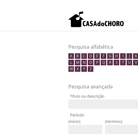
Pesquisa alfabética
A
B
C
D
E
F
G
H
I
J
K
L
M
N
O
P
Q
R
S
T
U
V
W
X
Y
Z
Pesquisa avançada
Título ou descrição
Período
(início)
(término)