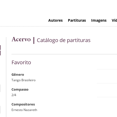
Autores
Partituras
Imagens
Ví
Acervo
Catálogo de partituras
Favorito
Gênero
Tango Brasileiro
Compasso
Visualizaç
2/4
Compositores
Ernesto Nazareth