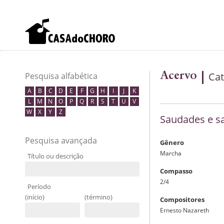
Acervo
Cat
Pesquisa alfabética
A
B
C
D
E
F
G
H
I
J
K
L
M
N
O
P
Q
R
S
T
U
V
W
X
Y
Z
Saudades e s
Pesquisa avançada
Gênero
Marcha
Título ou descrição
Compasso
2/4
Período
(início)
(término)
Compositores
Ernesto Nazareth