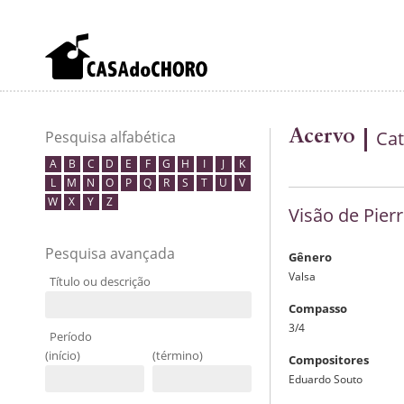
Acervo
Cat
Pesquisa alfabética
A
B
C
D
E
F
G
H
I
J
K
L
M
N
O
P
Q
R
S
T
U
V
W
X
Y
Z
Visão de Pierr
Pesquisa avançada
Gênero
Valsa
Título ou descrição
Compasso
3/4
Período
(início)
(término)
Compositores
Eduardo Souto