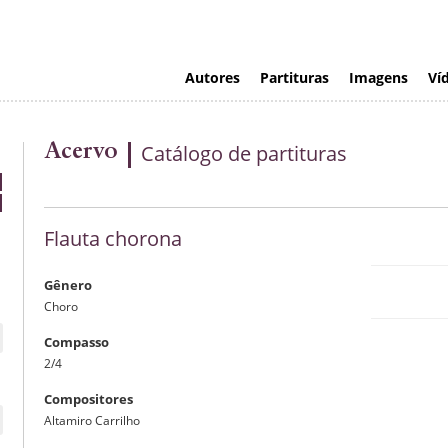
Autores
Partituras
Imagens
Ví
Acervo
Catálogo de partituras
Flauta chorona
Gênero
Choro
Compasso
2/4
manusc
editada p
Compositores
Altamiro Carrilho