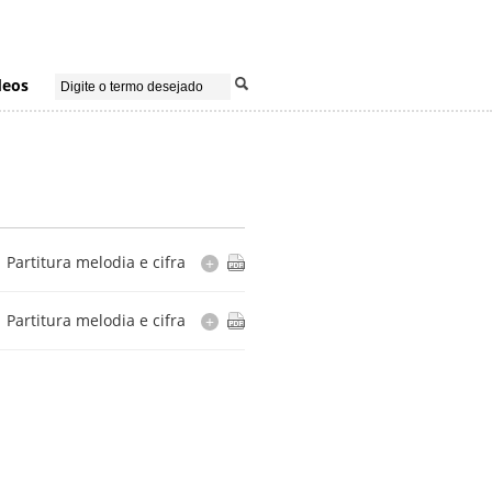
deos
Partitura melodia e cifra
+
Instrumentação
Partitura melodia e cifra
+
flauta
Cópia
Cópia
rita por Altamiro Carrilho (arquivo de
or Bruno Quaino Material Cultural Ltda
Vadinho)