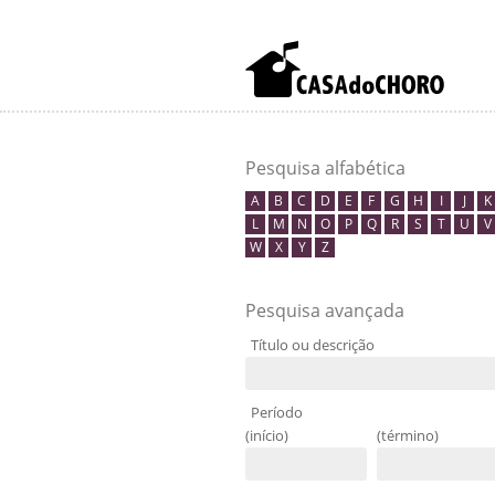
Pesquisa alfabética
A
B
C
D
E
F
G
H
I
J
K
L
M
N
O
P
Q
R
S
T
U
V
W
X
Y
Z
Pesquisa avançada
Título ou descrição
Período
(início)
(término)