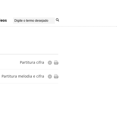
deos
Partitura cifra
+
Arranjador(es)
Partitura melodia e cifra
+
Altamiro Carrilho
Cópia
Cópia
manuscrita por Altamiro Carrilho
manuscrita por Altamiro Carrilho