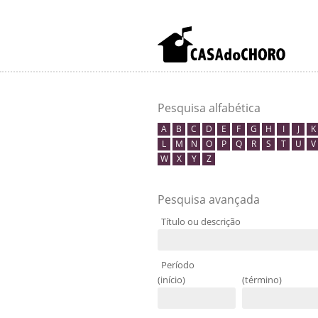
Pesquisa alfabética
A
B
C
D
E
F
G
H
I
J
K
L
M
N
O
P
Q
R
S
T
U
V
W
X
Y
Z
Pesquisa avançada
Título ou descrição
Período
(início)
(término)