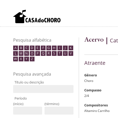
Acervo
Cat
Pesquisa alfabética
A
B
C
D
E
F
G
H
I
J
K
L
M
N
O
P
Q
R
S
T
U
V
W
X
Y
Z
Atraente
Pesquisa avançada
Gênero
Choro
Título ou descrição
Compasso
2/4
Período
(início)
(término)
Compositores
Altamiro Carrilho