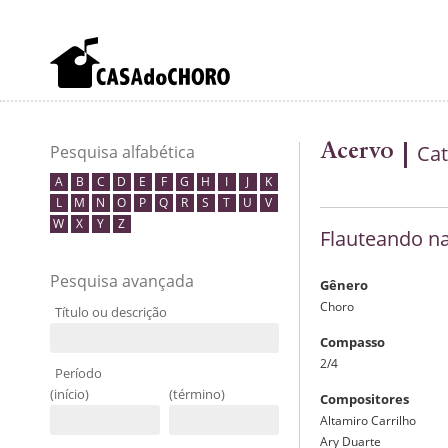
Acervo
Cat
Pesquisa alfabética
A
B
C
D
E
F
G
H
I
J
K
L
M
N
O
P
Q
R
S
T
U
V
W
X
Y
Z
Flauteando n
Pesquisa avançada
Gênero
Choro
Título ou descrição
Compasso
2/4
Período
(início)
(término)
Compositores
Altamiro Carrilho
Ary Duarte