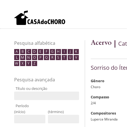
Acervo
Cat
Pesquisa alfabética
A
B
C
D
E
F
G
H
I
J
K
L
M
N
O
P
Q
R
S
T
U
V
W
X
Y
Z
Sorriso do Íte
Pesquisa avançada
Gênero
Choro
Título ou descrição
Compasso
2/4
Período
(início)
(término)
Compositores
Luperce Miranda