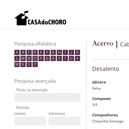
Acervo
Cat
Pesquisa alfabética
A
B
C
D
E
F
G
H
I
J
K
L
M
N
O
P
Q
R
S
T
U
V
W
X
Y
Z
Desalento
Pesquisa avançada
Gênero
Valsa
Título ou descrição
Compasso
3/4
Período
(início)
(término)
Compositores
Chiquinha Gonzaga