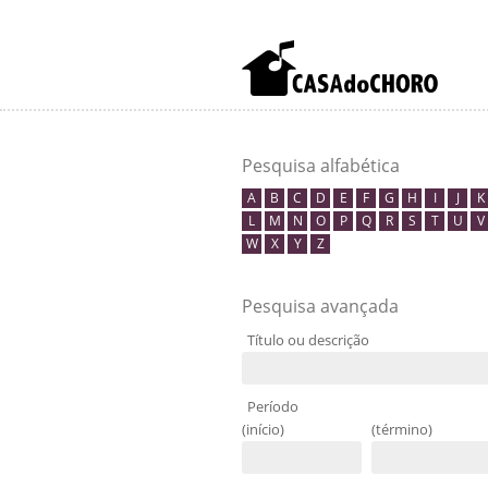
Pesquisa alfabética
A
B
C
D
E
F
G
H
I
J
K
L
M
N
O
P
Q
R
S
T
U
V
W
X
Y
Z
Pesquisa avançada
Título ou descrição
Período
(início)
(término)