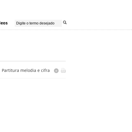
deos
Partitura melodia e cifra
+
ão e consulta não autorizadas pela editora.
Disponível somente na Casa do Choro.
Arranjador(es)
Mauricio Carrilho
Cópia
editada por Revista do choro