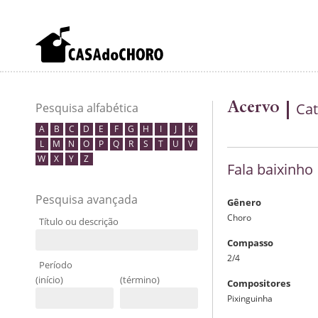
Acervo
Cat
Pesquisa alfabética
A
B
C
D
E
F
G
H
I
J
K
L
M
N
O
P
Q
R
S
T
U
V
W
X
Y
Z
Fala baixinho
Pesquisa avançada
Gênero
Choro
Título ou descrição
Compasso
2/4
Período
(início)
(término)
Compositores
Pixinguinha