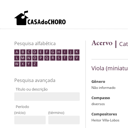
Acervo
Cat
Pesquisa alfabética
A
B
C
D
E
F
G
H
I
J
K
L
M
N
O
P
Q
R
S
T
U
V
W
X
Y
Z
Viola (miniatu
Pesquisa avançada
Gênero
Não informado
Título ou descrição
Compasso
diversos
Período
(início)
(término)
Compositores
Heitor Villa-Lobos