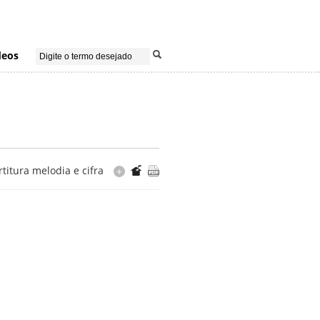
deos
rtitura melodia e cifra
+
Arranjo
Mauricio Carrilho
Cópia
editorada Casa do Choro
Editorada