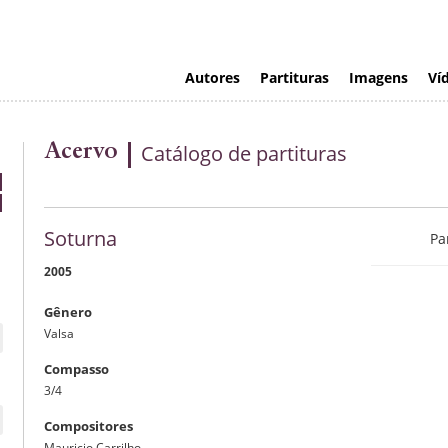
Autores
Partituras
Imagens
Ví
Acervo
Catálogo de partituras
Soturna
Pa
2005
Gênero
Valsa
Compasso
3/4
Compositores
Mauricio Carrilho