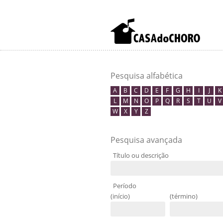
Pesquisa alfabética
A
B
C
D
E
F
G
H
I
J
K
L
M
N
O
P
Q
R
S
T
U
V
W
X
Y
Z
Pesquisa avançada
Título ou descrição
Período
(início)
(término)