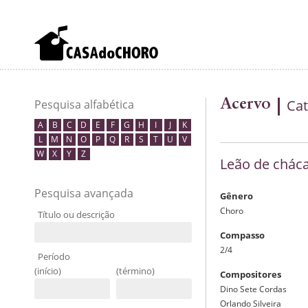
Acervo
Cat
Pesquisa alfabética
A
B
C
D
E
F
G
H
I
J
K
L
M
N
O
P
Q
R
S
T
U
V
W
X
Y
Z
Leão de chác
Pesquisa avançada
Gênero
Choro
Título ou descrição
Compasso
2/4
Período
(início)
(término)
Compositores
Dino Sete Cordas
Orlando Silveira