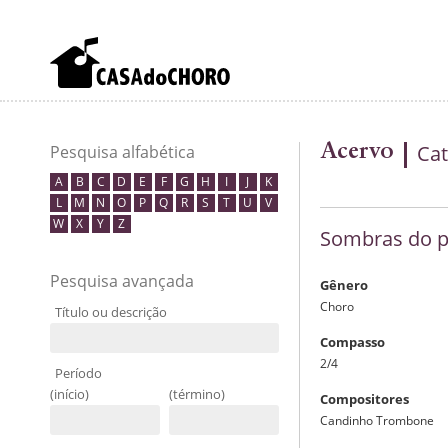
Acervo
Cat
Pesquisa alfabética
A
B
C
D
E
F
G
H
I
J
K
L
M
N
O
P
Q
R
S
T
U
V
W
X
Y
Z
Sombras do 
Pesquisa avançada
Gênero
Choro
Título ou descrição
Compasso
2/4
Período
(início)
(término)
Compositores
Candinho Trombone