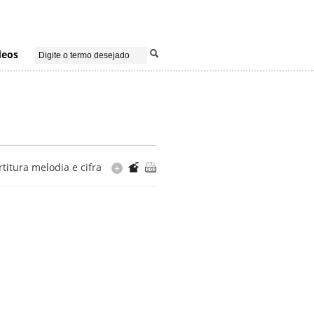
deos
rtitura melodia e cifra
+
Arranjo
Sergio Valdeos
Cópia
editorada Casa do Choro
Editorada