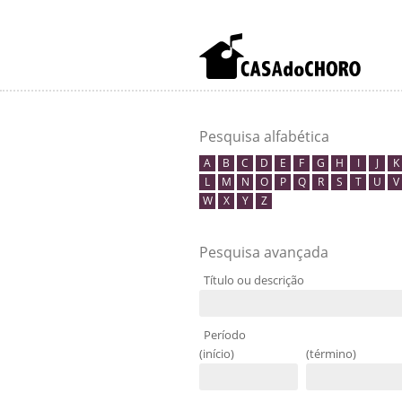
Pesquisa alfabética
A
B
C
D
E
F
G
H
I
J
K
L
M
N
O
P
Q
R
S
T
U
V
W
X
Y
Z
Pesquisa avançada
Título ou descrição
Período
(início)
(término)