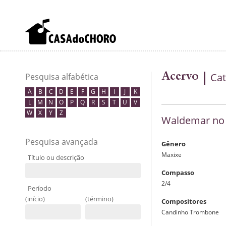
Acervo
Cat
Pesquisa alfabética
A
B
C
D
E
F
G
H
I
J
K
L
M
N
O
P
Q
R
S
T
U
V
W
X
Y
Z
Waldemar no 
Pesquisa avançada
Gênero
Maxixe
Título ou descrição
Compasso
2/4
Período
(início)
(término)
Compositores
Candinho Trombone