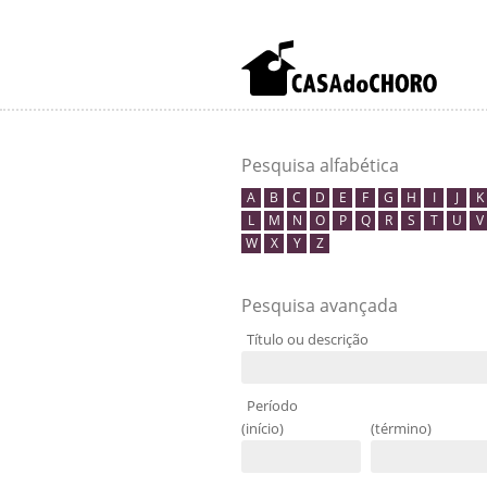
Pesquisa alfabética
A
B
C
D
E
F
G
H
I
J
K
L
M
N
O
P
Q
R
S
T
U
V
W
X
Y
Z
Pesquisa avançada
Título ou descrição
Período
(início)
(término)