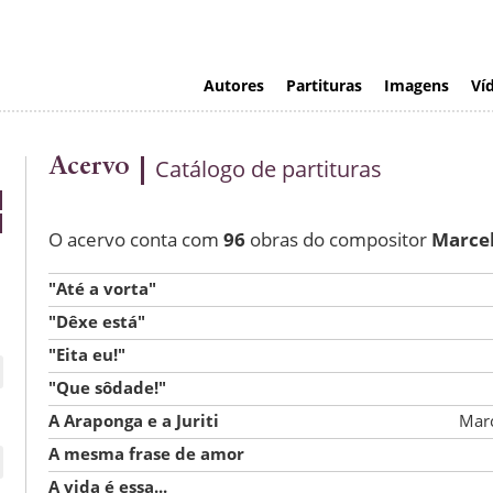
Autores
Partituras
Imagens
Ví
Acervo
Catálogo de partituras
O acervo conta com
96
obras do compositor
Marce
"Até a vorta"
"Dêxe está"
"Eita eu!"
"Que sôdade!"
A Araponga e a Juriti
Mar
A mesma frase de amor
A vida é essa...