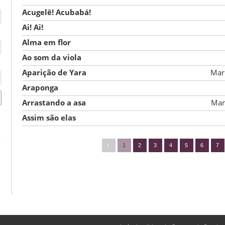
Acugelê! Acubabá!
Ai! Ai!
Alma em flor
Ao som da viola
Aparição de Yara
Mar
Araponga
Arrastando a asa
Mar
Assim são elas
‹
1
2
3
4
5
6
7