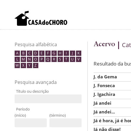
Acervo
Cat
Pesquisa alfabética
A
B
C
D
E
F
G
H
I
J
K
L
M
N
O
P
Q
R
S
T
U
V
Resultado da bu
W
X
Y
Z
J. da Gema
Pesquisa avançada
J. Fonseca
Título ou descrição
J. Igachira
Já andei
Período
Já andei...
(início)
(término)
Já é hora, já é ho
Já não disse!