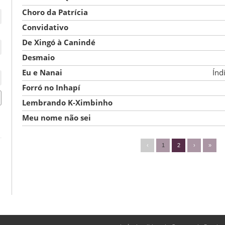
Choro da Patrícia
Convidativo
De Xingó à Canindé
Desmaio
Eu e Nanai
Índ
Forró no Inhapí
Lembrando K-Ximbinho
Meu nome não sei
‹
1
2
›
»