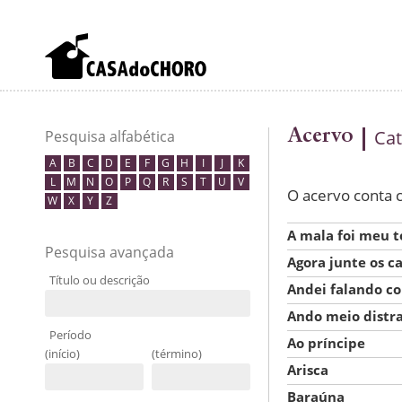
Acervo
Cat
Pesquisa alfabética
A
B
C
D
E
F
G
H
I
J
K
L
M
N
O
P
Q
R
S
T
U
V
O acervo conta
W
X
Y
Z
A mala foi meu 
Pesquisa avançada
Agora junte os c
Título ou descrição
Andei falando c
Ando meio distr
Período
Ao príncipe
(início)
(término)
Arisca
Baraúna