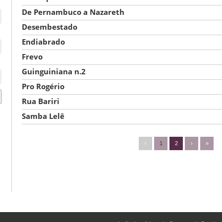
De Pernambuco a Nazareth
Desembestado
Endiabrado
Frevo
Guinguiniana n.2
Pro Rogério
Rua Bariri
Samba Lelê
‹
1
2
›
»