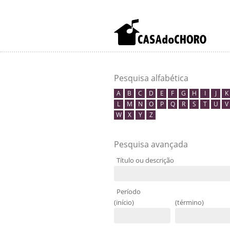
Pesquisa alfabética
A
B
C
D
E
F
G
H
I
J
K
L
M
N
O
P
Q
R
S
T
U
V
W
X
Y
Z
Pesquisa avançada
Título ou descrição
Período
(início)
(término)