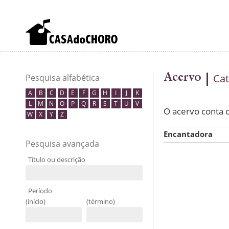
Acervo
Cat
Pesquisa alfabética
A
B
C
D
E
F
G
H
I
J
K
L
M
N
O
P
Q
R
S
T
U
V
O acervo conta
W
X
Y
Z
Encantadora
Pesquisa avançada
Título ou descrição
Período
(início)
(término)