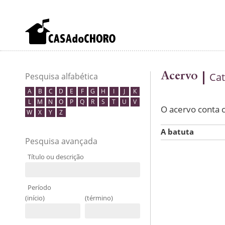
Acervo
Cat
Pesquisa alfabética
A
B
C
D
E
F
G
H
I
J
K
L
M
N
O
P
Q
R
S
T
U
V
O acervo conta
W
X
Y
Z
A batuta
Pesquisa avançada
Título ou descrição
Período
(início)
(término)