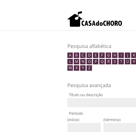
Pesquisa alfabética
A
B
C
D
E
F
G
H
I
J
K
L
M
N
O
P
Q
R
S
T
U
V
W
X
Y
Z
Pesquisa avançada
Título ou descrição
Período
(início)
(término)