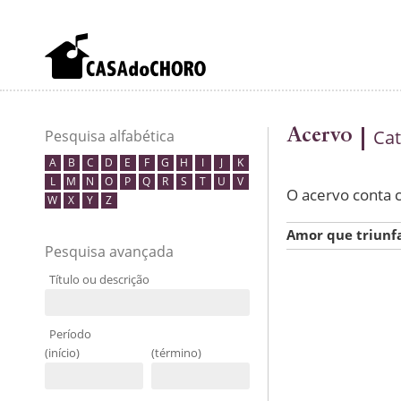
Acervo
Cat
Pesquisa alfabética
A
B
C
D
E
F
G
H
I
J
K
L
M
N
O
P
Q
R
S
T
U
V
O acervo conta
W
X
Y
Z
Amor que triunf
Pesquisa avançada
Título ou descrição
Período
(início)
(término)