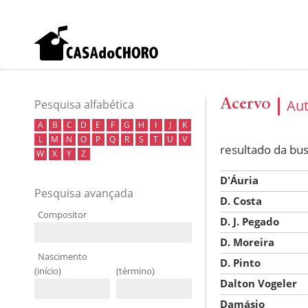
Acervo
Au
Pesquisa alfabética
A
B
C
D
E
F
G
H
I
J
K
L
M
N
O
P
Q
R
S
T
U
V
resultado da bu
W
X
Y
Z
D'Áuria
Pesquisa avançada
D. Costa
Compositor
D. J. Pegado
D. Moreira
Nascimento
D. Pinto
(início)
(término)
Dalton Vogeler
Damásio