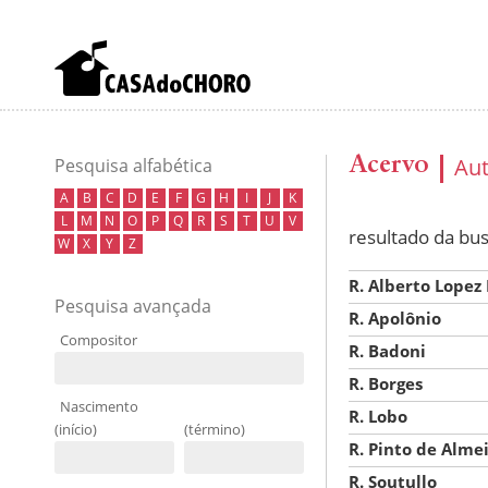
Acervo
Au
Pesquisa alfabética
A
B
C
D
E
F
G
H
I
J
K
L
M
N
O
P
Q
R
S
T
U
V
resultado da bu
W
X
Y
Z
R. Alberto Lopez
Pesquisa avançada
R. Apolônio
Compositor
R. Badoni
R. Borges
Nascimento
R. Lobo
(início)
(término)
R. Pinto de Alme
R. Soutullo