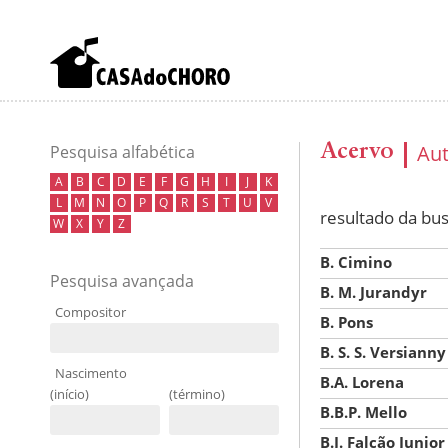
Acervo
Au
Pesquisa alfabética
A
B
C
D
E
F
G
H
I
J
K
L
M
N
O
P
Q
R
S
T
U
V
resultado da bu
W
X
Y
Z
B. Cimino
Pesquisa avançada
B. M. Jurandyr
Compositor
B. Pons
B. S. S. Versianny
Nascimento
B.A. Lorena
(início)
(término)
B.B.P. Mello
B.J. Falcão Junior