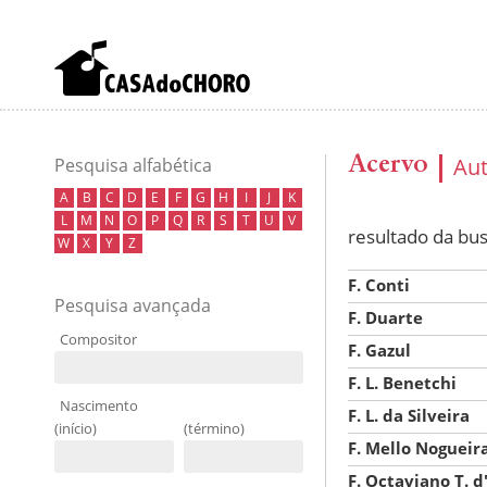
Acervo
Au
Pesquisa alfabética
A
B
C
D
E
F
G
H
I
J
K
L
M
N
O
P
Q
R
S
T
U
V
resultado da bu
W
X
Y
Z
F. Conti
Pesquisa avançada
F. Duarte
Compositor
F. Gazul
F. L. Benetchi
Nascimento
F. L. da Silveira
(início)
(término)
F. Mello Nogueir
F. Octaviano T. 