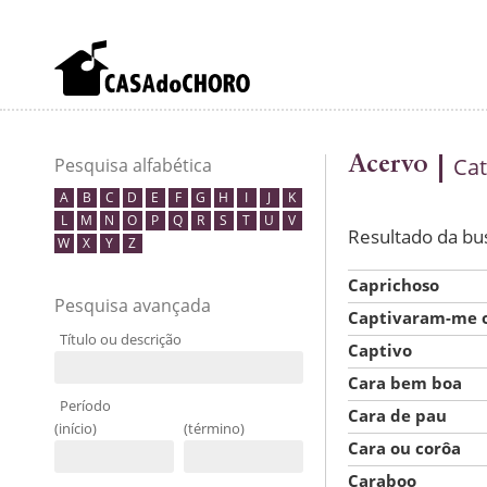
Acervo
Cat
Pesquisa alfabética
A
B
C
D
E
F
G
H
I
J
K
L
M
N
O
P
Q
R
S
T
U
V
Resultado da bu
W
X
Y
Z
Caprichoso
Pesquisa avançada
Captivaram-me o
Título ou descrição
Captivo
Cara bem boa
Período
Cara de pau
(início)
(término)
Cara ou corôa
Caraboo