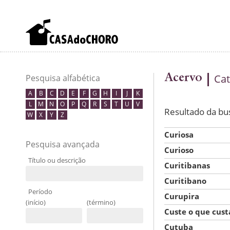
Acervo
Cat
Pesquisa alfabética
A
B
C
D
E
F
G
H
I
J
K
L
M
N
O
P
Q
R
S
T
U
V
Resultado da bu
W
X
Y
Z
Curiosa
Pesquisa avançada
Curioso
Título ou descrição
Curitibanas
Curitibano
Período
Curupira
(início)
(término)
Custe o que cust
Cutuba