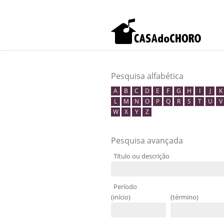
Pesquisa alfabética
A
B
C
D
E
F
G
H
I
J
K
L
M
N
O
P
Q
R
S
T
U
V
W
X
Y
Z
Pesquisa avançada
Título ou descrição
Período
(início)
(término)