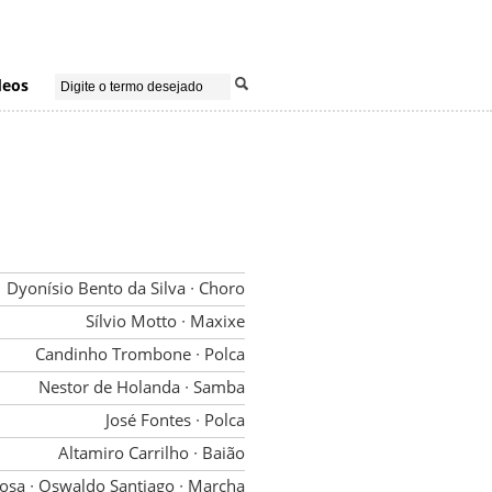
deos
Dyonísio Bento da Silva
∙ Choro
Sílvio Motto
∙ Maxixe
Candinho Trombone
∙ Polca
Nestor de Holanda
∙ Samba
José Fontes
∙ Polca
Altamiro Carrilho
∙ Baião
osa
∙ Oswaldo Santiago
∙ Marcha