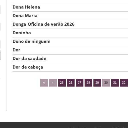
Dona Helena
Dona Maria
Donga_Oficina de verão 2026
Doninha
Dono de ninguém
Dor
Dor da saudade
Dor de cabeça
«
‹
25
26
27
28
29
30
31
32