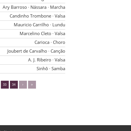
Ary Barroso
∙ Nássara
∙ Marcha
Candinho Trombone
∙ Valsa
Mauricio Carrilho
∙ Lundu
Marcelino Cleto
∙ Valsa
Carioca
∙ Choro
Joubert de Carvalho
∙ Canção
A. J. Ribeiro
∙ Valsa
Sinhô
∙ Samba
33
34
›
»