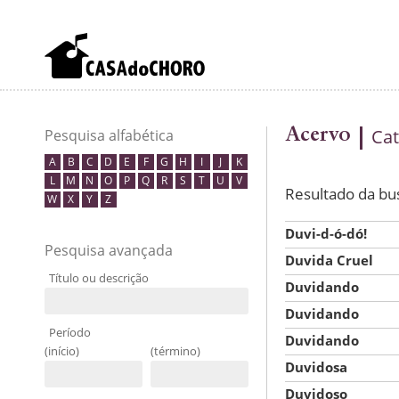
Acervo
Cat
Pesquisa alfabética
A
B
C
D
E
F
G
H
I
J
K
L
M
N
O
P
Q
R
S
T
U
V
Resultado da bu
W
X
Y
Z
Duvi-d-ó-dó!
Pesquisa avançada
Duvida Cruel
Título ou descrição
Duvidando
Duvidando
Período
Duvidando
(início)
(término)
Duvidosa
Duvidoso