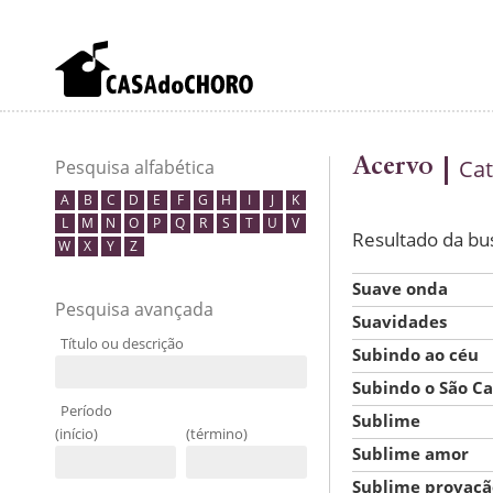
Acervo
Cat
Pesquisa alfabética
A
B
C
D
E
F
G
H
I
J
K
L
M
N
O
P
Q
R
S
T
U
V
Resultado da bu
W
X
Y
Z
Suave onda
Pesquisa avançada
Suavidades
Título ou descrição
Subindo ao céu
Subindo o São Ca
Período
Sublime
(início)
(término)
Sublime amor
Sublime provaçã