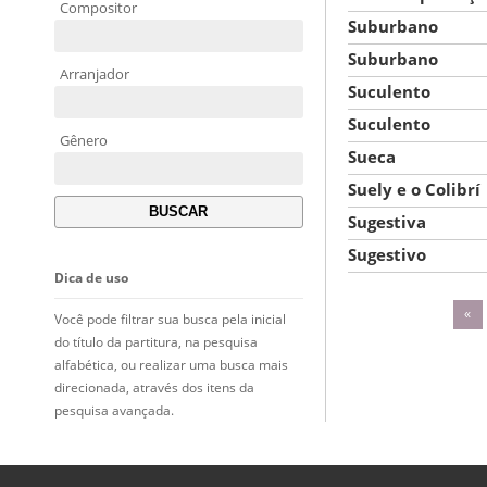
Compositor
Suburbano
Suburbano
Arranjador
Suculento
Suculento
Gênero
Sueca
Suely e o Colibrí
Sugestiva
Sugestivo
Dica de uso
«
Você pode filtrar sua busca pela inicial
do título da partitura, na pesquisa
alfabética, ou realizar uma busca mais
direcionada, através dos itens da
pesquisa avançada.