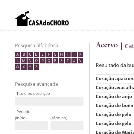
Acervo
Cat
Pesquisa alfabética
A
B
C
D
E
F
G
H
I
J
K
L
M
N
O
P
Q
R
S
T
U
V
Resultado da bu
W
X
Y
Z
Coração apaixo
Pesquisa avançada
Coração avacalh
Título ou descrição
Coração de anjo
Coração de boêm
Período
Coração de gelo
(início)
(término)
Coração de gelo
Coração de Mari