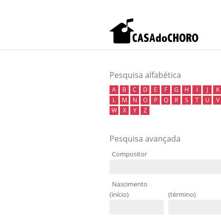
Pesquisa alfabética
A
B
C
D
E
F
G
H
I
J
K
L
M
N
O
P
Q
R
S
T
U
V
W
X
Y
Z
Pesquisa avançada
Compositor
Nascimento
(início)
(término)