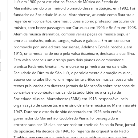
Luís em 1900 para estudar na Escola de Música do Estado do
Maranhão, sendo o primeiro diplomado dessa instituição, em 1902. Foi
fundador da Sociedade Musical Maranhense, atuando como flautista e
regente em concertos, cinemas, clubes e como professor particular de
música, com breve passagem por Cururupu em 1906 e Belém em 1908.
Além de música dramática, compôs várias peças de música popular
entre schottischs, polcas, tangos, valsas e galopes. Em um concurso
promovido por uma editora parisiense, Adelman Corrêa recebeu, em
1915, uma medalha de ouro pela valsa
Rosalaura
, dedicada a sua filha.
Esta valsa recebeu um arranjo para dois pianos do compositor e
pianista Radamés Gnattali. Formou-se na primeira turma da então
Faculdade de Direito de São Luís, e paralelamente à atuação musical,
atuava como tabelião. Foi um importante crítico de música, possuindo
textos publicados em diversos jornais do Maranhão sobre resenhas de
concertos e o contexto musical do Estado. Liderou a criação da
Sociedade Musical Maranhense (SMM) em 1918, responsável pela
organização de concertos e o ensino de arte e música no Maranhão até
1947. Durante o estado de sítio decretado em 1926 pelo então
governador do Maranhão, Godofredo Viana, foi perseguido e
encarcerado por 18 dias por ser redator-chefe da Folha do Povo, jornal
de oposição. Na década de 1940, foi regente da orquestra da Rádio
Timbira, que contratava músicos para transmitir concertos ao vivo.