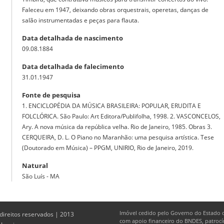
Faleceu em 1947, deixando obras orquestrais, operetas, danças de
salão instrumentadas e peças para flauta.
Data detalhada de nascimento
09.08.1884
Data detalhada de falecimento
31.01.1947
Fonte de pesquisa
1. ENCICLOPÉDIA DA MÚSICA BRASILEIRA: POPULAR, ERUDITA E
FOLCLÓRICA. São Paulo: Art Editora/Publifolha, 1998. 2. VASCONCELOS,
Ary. A nova música da república velha. Rio de Janeiro, 1985. Obras 3.
CERQUEIRA, D. L. O Piano no Maranhão: uma pesquisa artística. Tese
(Doutorado em Música) – PPGM, UNIRIO, Rio de Janeiro, 2019.
Natural
São Luís - MA
Imóvel cedido pelo Governo do Estado d
 direitos reservados | 2013
com apoio financeiro do BNDES, patrocín