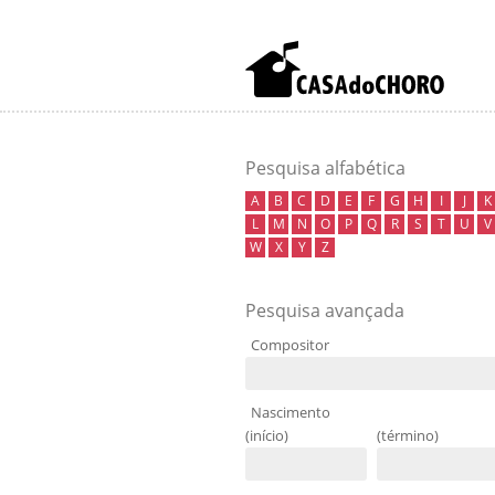
Pesquisa alfabética
A
B
C
D
E
F
G
H
I
J
K
L
M
N
O
P
Q
R
S
T
U
V
W
X
Y
Z
Pesquisa avançada
Compositor
Nascimento
(início)
(término)