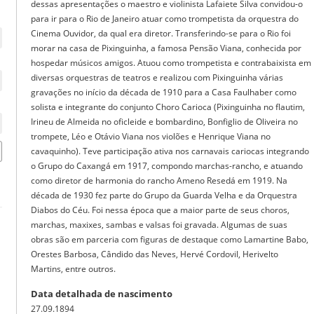
dessas apresentações o maestro e violinista Lafaiete Silva convidou-o
para ir para o Rio de Janeiro atuar como trompetista da orquestra do
Cinema Ouvidor, da qual era diretor. Transferindo-se para o Rio foi
morar na casa de Pixinguinha, a famosa Pensão Viana, conhecida por
hospedar músicos amigos. Atuou como trompetista e contrabaixista em
diversas orquestras de teatros e realizou com Pixinguinha várias
gravações no início da década de 1910 para a Casa Faulhaber como
solista e integrante do conjunto Choro Carioca (Pixinguinha no flautim,
Irineu de Almeida no oficleide e bombardino, Bonfiglio de Oliveira no
trompete, Léo e Otávio Viana nos violões e Henrique Viana no
cavaquinho). Teve participação ativa nos carnavais cariocas integrando
o Grupo do Caxangá em 1917, compondo marchas-rancho, e atuando
como diretor de harmonia do rancho Ameno Resedá em 1919. Na
década de 1930 fez parte do Grupo da Guarda Velha e da Orquestra
Diabos do Céu. Foi nessa época que a maior parte de seus choros,
marchas, maxixes, sambas e valsas foi gravada. Algumas de suas
obras são em parceria com figuras de destaque como Lamartine Babo,
Orestes Barbosa, Cândido das Neves, Hervé Cordovil, Herivelto
Martins, entre outros.
Data detalhada de nascimento
27.09.1894