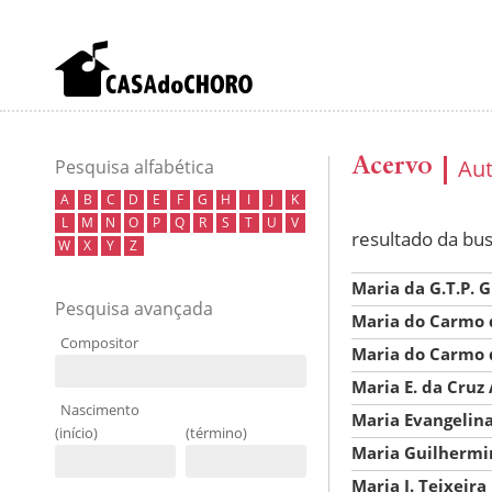
Acervo
Au
Pesquisa alfabética
A
B
C
D
E
F
G
H
I
J
K
L
M
N
O
P
Q
R
S
T
U
V
resultado da bu
W
X
Y
Z
Maria da G.T.P. 
Pesquisa avançada
Maria do Carmo 
Compositor
Maria do Carmo 
Maria E. da Cruz
Nascimento
Maria Evangelina
(início)
(término)
Maria Guilhermi
Maria I. Teixeira