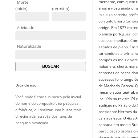
mercante, com quem te
Morte
anos e viveu ainda uma
(início)
(término)
Iniciou a carreira prof
conjunto Choro Carioca
Atividade
amigo. Em 1877 estre
pianista português, co
sucesso imediato. Co
Naturalidade
estudos de piano. Em 
tornando-se a primeira
compôs os mais diverso
habanera, choro, marc
centenas de peças da
sucessos foi o tango
G
Dica de uso
de Machado Careca. Qu
mesmo autor teatral, 
Você pode filtrar sua busca pela inicial
incluído na revista
Cá e
do nome do compositor, na pesquisa
audição no Palácio do 
alfabética, ou realizar uma busca mais
presidente Hermes da
direcionada, através dos itens da
carnavalesca,
Ó Abre A
pesquisa avançada.
cantada em todo o Bra
participação profissio
de participar de campa