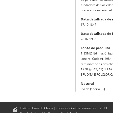
fundadora da Sociedade
precursora na luta pelo
Data detalhada de
17.10.1847
Data detalhada de 
28.02.1935
Fonte de pesquisa
1. DINIZ, Edinha. Chiq
Janeiro: Codecri, 1984
reminiscências dos chor
1978. (p. 42, 43) 3. 
ERUDITA E FOLCLÓRICA. 
Natural
Rio de Janeiro - RJ
Instituto Casa do Choro | Todos os direitos reservados | 2013