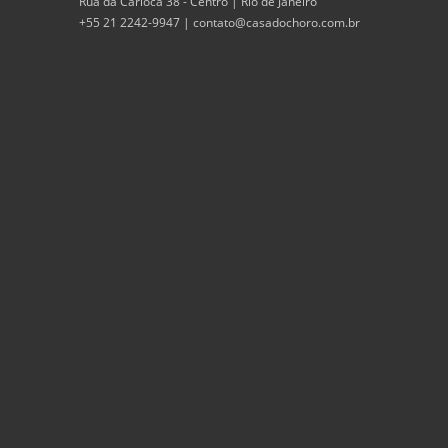
Rua da Carioca 38 - Centro | Rio de Janeiro
+55 21 2242-9947 |
contato@casadochoro.com.br