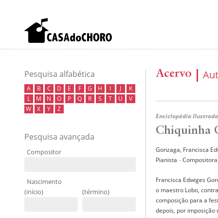
Acervo
Au
Pesquisa alfabética
A
B
C
D
E
F
G
H
I
J
K
L
M
N
O
P
Q
R
S
T
U
V
W
X
Y
Z
Enciclopédia Ilustrada
Chiquinha 
Pesquisa avançada
Gonzaga, Francisca E
Compositor
Pianista
∙ Compositora
Francisca Edwiges Gon
Nascimento
o maestro Lobo, contra
(início)
(término)
composição para a fes
depois, por imposição 