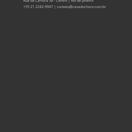
Rua da Carioca 38 - Centro | Rio de Janeiro
+55 21 2242-9947 |
contato@casadochoro.com.br