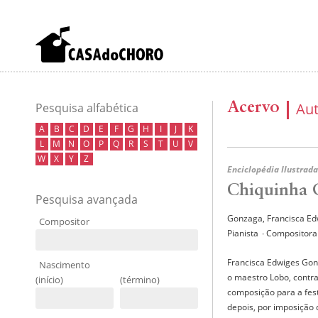
Acervo
Au
Pesquisa alfabética
A
B
C
D
E
F
G
H
I
J
K
L
M
N
O
P
Q
R
S
T
U
V
W
X
Y
Z
Enciclopédia Ilustrada
Chiquinha 
Pesquisa avançada
Gonzaga, Francisca E
Compositor
Pianista
∙ Compositora
Francisca Edwiges Gon
Nascimento
o maestro Lobo, contra
(início)
(término)
composição para a fes
depois, por imposição 