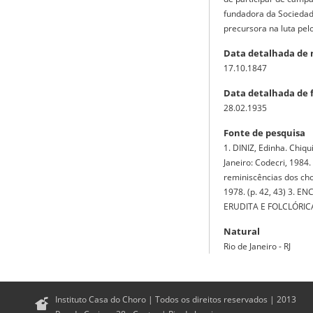
fundadora da Sociedade
precursora na luta pelo
Data detalhada de
17.10.1847
Data detalhada de 
28.02.1935
Fonte de pesquisa
1. DINIZ, Edinha. Chiq
Janeiro: Codecri, 1984
reminiscências dos chor
1978. (p. 42, 43) 3. 
ERUDITA E FOLCLÓRICA. 
Natural
Rio de Janeiro - RJ
Instituto Casa do Choro | Todos os direitos reservados | 2013