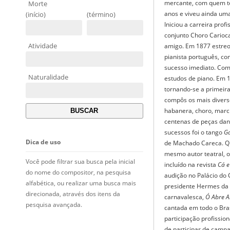
mercante, com quem te
Morte
anos e viveu ainda uma
(início)
(término)
Iniciou a carreira prof
conjunto Choro Carioca
Atividade
amigo. Em 1877 estre
pianista português, co
sucesso imediato. Co
Naturalidade
estudos de piano. Em 
tornando-se a primeira
compôs os mais diverso
habanera, choro, marc
centenas de peças da
sucessos foi o tango
G
Dica de uso
de Machado Careca. Qu
mesmo autor teatral, 
Você pode filtrar sua busca pela inicial
incluído na revista
Cá e
do nome do compositor, na pesquisa
audição no Palácio do 
alfabética, ou realizar uma busca mais
presidente Hermes da
direcionada, através dos itens da
carnavalesca,
Ó Abre A
pesquisa avançada.
cantada em todo o Bra
participação profissio
de participar de campa